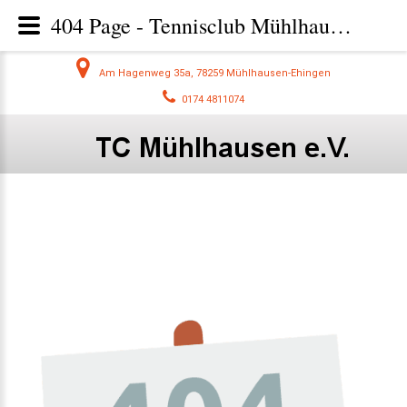
404 Page - Tennisclub Mühlhausen - Tennis im Hegau beim TC Mühlhausen
Am Hagenweg 35a, 78259 Mühlhausen-Ehingen
0174 4811074