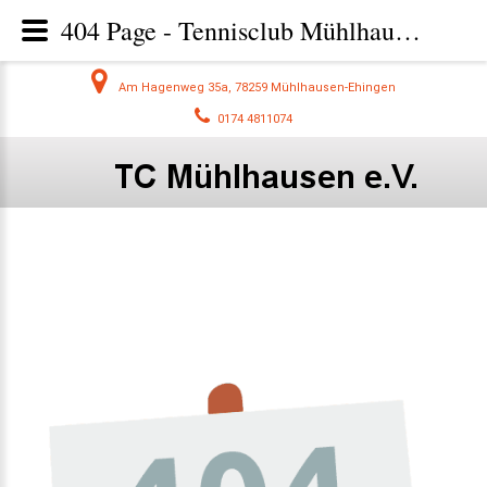
404 Page - Tennisclub Mühlhausen - Tennis im Hegau beim TC Mühlhausen
Am Hagenweg 35a, 78259 Mühlhausen-Ehingen
0174 4811074